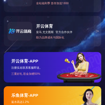
全部分类


公司简介
领导致词
企业文化
企业荣誉
领导致词
欧宝ob官网登录入口（中国）有限公司是集高低压成套开
关设备、电气自动化控制成套设备机械加工、制造、安装、调
试及技术咨询为一体的专业化公司。为了更好地加强沟通，宣
传自我，树立形象，提高管理，鞍山北方电控将本着"团结协
作 开拓创新"的理念，继续发扬"始于用户需求，终于用户满