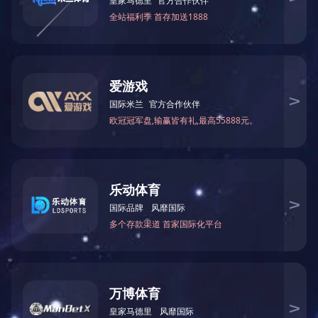
欧宝ob官网登录入口（中国）有限公司
钢结构机械加工
企业实力

企业实力
公司拥有较强的技术力量，聚集了一批在自动化控制领
域，高低压成套开关设备制造，研发、调试有多年工作
经验的优秀复合型人才。企业现有员工126人，其中具有
高级职称的技术人员8人，中初级职称的技术人员20人。
进一步了解

实力保障
服务支持
新闻动态
欧宝ob官网登录入口（中国）有限公司