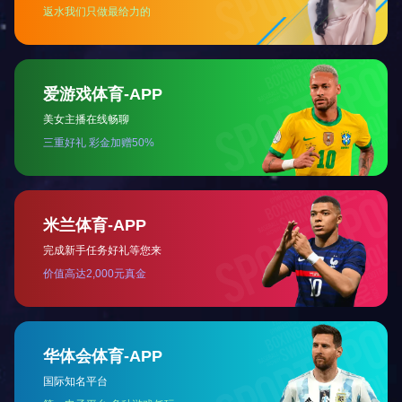
意；力求完美。"的职业风尚，努力为为电力及其它产业领域
提供成套控制技术、装备和服务，竭尽全力为中国电力美好的
明天而奋斗。
作为信息前沿的科技网页，这里将是一个让更多的人了解
欧宝ob官网登录入口（中国）有限公司的双向、互动的窗口，
这里将是一个向你全面介绍高低压成套开关设备、电气自动化
控制成套设备科技信息，及时报告行业最新动态的驿站，这里
将是一个充满"人文气息"的科技家园。我们将通过网页这座桥
梁，热忱为您提供准确的信息，详实的资料和优质的服务。我
将与全体员工一道，为此而努力工作。同时，我衷心希望各界
朋友一如既往地支持鞍山北方电控，帮助鞍山北方电控，深信
在您的关爱下，欧宝ob官网登录入口（中国）有限公司的明天
将会更加美好、更加灿烂。