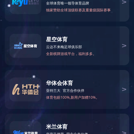
企业荣誉
产品中心

产品中心
主要产品分类：低压成套开关设备、高压成套开关设
备、电气自动化控制成套设备、电缆桥架、欧宝ob官网
登录入口（中国）有限公司、钢结构机械加工。 企业生
产、制造的优质产品设备已具有良好的经营业绩和信
誉。
进一步了解

低压成套开关设备
高压成套开关设备
电气自动化控制成套设备
电缆桥架