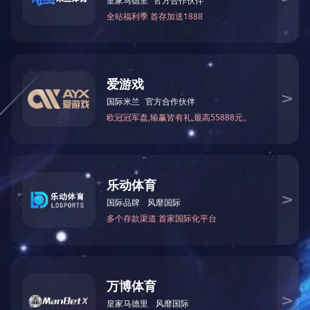
欧宝ob官网登录入口（中国）有限公司
钢结构机械加工
企业实力

企业实力
公司拥有较强的技术力量，聚集了一批在自动化控制领
域，高低压成套开关设备制造，研发、调试有多年工作
经验的优秀复合型人才。企业现有员工126人，其中具有
高级职称的技术人员8人，中初级职称的技术人员20人。
进一步了解

实力保障
服务支持
新闻动态
欧宝ob官网登录入口（中国）有限公司