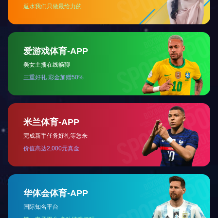
达到国家标准。
制造过程中的质量管理
公司全体员工按照质量体系程序和岗位职责规范自己的工作。
制造工序严格按图纸、工艺和技术要求施工。
质检部强化工序检验力度，杜绝了工序错、漏检。
产品出厂严格检查合格率100%。
扫二维码用手机看
未找到相应参数组，请于后台属性模板中添加
上一个
照明配电箱
下一个
XGN
希望各界朋友一如既往地支持鞍山北方电控，帮助鞍山北方电控，深
信在您的关爱下，欧宝ob官网登录入口（中国）有限公司的明天将会