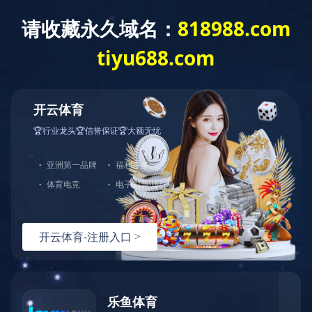
首页
关于我们

关于我们
欧宝ob官网登录入口（中国）有限公司位于辽宁省鞍山
市达道湾工业园红旗南街56号，创建于一九九三年，现
已发展成为具有一定生产规模，年销售额超过五千万元
的企业，公司现有标准厂房9000平方米，占地11000平方
米，固定资产达到近亿元。
进一步了解

公司简介
领导致词
企业文化