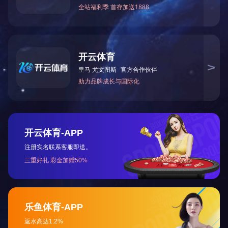
产品中心
全部分类


低压成套开关设备
高压成套开关设备
电气自动化控制成套设备
电缆桥架
欧宝ob官网登录入口（中国）有限公司
钢结构机械加工
暂时没有内容信息显示
请先在网站后台添加数据记录。
希望各界朋友一如既往地支持鞍山北方电控，帮助鞍山北方电控，深