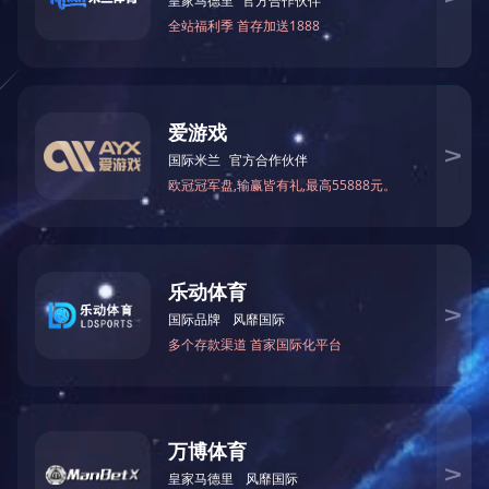
欧宝ob官网登录入口（中国）有限公司
钢结构机械加工
企业实力

企业实力
公司拥有较强的技术力量，聚集了一批在自动化控制领
域，高低压成套开关设备制造，研发、调试有多年工作
经验的优秀复合型人才。企业现有员工126人，其中具有
高级职称的技术人员8人，中初级职称的技术人员20人。
进一步了解

实力保障
服务支持
新闻动态
欧宝ob官网登录入口（中国）有限公司