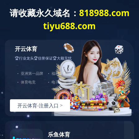
首页
关于我们

关于我们
欧宝ob官网登录入口（中国）有限公司位于辽宁省鞍山
市达道湾工业园红旗南街56号，创建于一九九三年，现
已发展成为具有一定生产规模，年销售额超过五千万元
的企业，公司现有标准厂房9000平方米，占地11000平方
米，固定资产达到近亿元。
进一步了解

公司简介
领导致词
企业文化