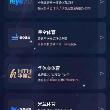
企业荣誉
产品中心

产品中心
主要产品分类：低压成套开关设备、高压成套开关设
备、电气自动化控制成套设备、电缆桥架、欧宝ob官网
登录入口（中国）有限公司、钢结构机械加工。 企业生
产、制造的优质产品设备已具有良好的经营业绩和信
誉。
进一步了解

低压成套开关设备
高压成套开关设备
电气自动化控制成套设备
电缆桥架